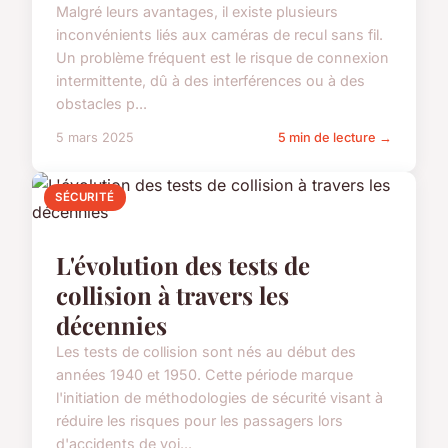
Malgré leurs avantages, il existe plusieurs
inconvénients liés aux caméras de recul sans fil.
Un problème fréquent est le risque de connexion
intermittente, dû à des interférences ou à des
obstacles p...
5 mars 2025
5 min de lecture →
SÉCURITÉ
L'évolution des tests de
collision à travers les
décennies
Les tests de collision sont nés au début des
années 1940 et 1950. Cette période marque
l'initiation de méthodologies de sécurité visant à
réduire les risques pour les passagers lors
d'accidents de voi...