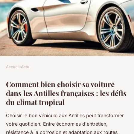
Accueil
›
Actu
ACTU
Comment bien choisir sa voiture
Choisir sa voiture aux Antilles
dans les Antilles françaises : les défis
: astuces pour bien débuter
du climat tropical
Camille
•
8 décembre 2025
•
7 min de lecture
Choisir le bon véhicule aux Antilles peut transformer
votre quotidien. Entre économies d'entretien,
résistance à la corrosion et adaptation aux routes